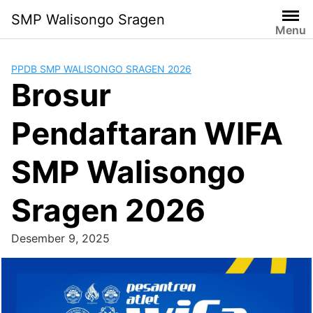
Lanjut
SMP Walisongo Sragen
ke
Menu
konten
PPDB SMP WALISONGO SRAGEN 2026
Brosur
Pendaftaran WIFA
SMP Walisongo
Sragen 2026
Desember 9, 2025