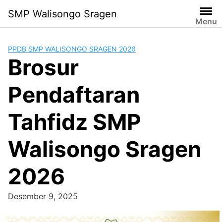
Lanjut
SMP Walisongo Sragen
ke
Menu
konten
PPDB SMP WALISONGO SRAGEN 2026
Brosur
Pendaftaran
Tahfidz SMP
Walisongo Sragen
2026
Desember 9, 2025